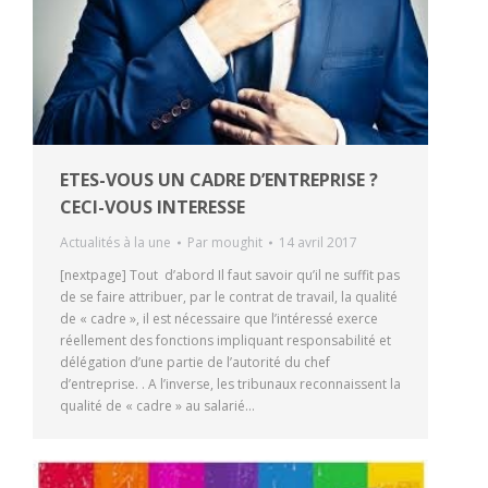
ETES-VOUS UN CADRE D’ENTREPRISE ?
CECI-VOUS INTERESSE
Actualités à la une
Par
moughit
14 avril 2017
[nextpage] Tout d’abord Il faut savoir qu’il ne suffit pas
de se faire attribuer, par le contrat de travail, la qualité
de « cadre », il est nécessaire que l’intéressé exerce
réellement des fonctions impliquant responsabilité et
délégation d’une partie de l’autorité du chef
d’entreprise. . A l’inverse, les tribunaux reconnaissent la
qualité de « cadre » au salarié…