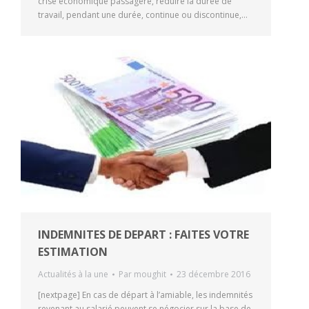
crise économique passagère, réduire la durée de
travail, pendant une durée, continue ou discontinue,…
INDEMNITES DE DEPART : FAITES VOTRE
ESTIMATION
Actualités à la une
Par
moughit
23 décembre 2016
[nextpage] En cas de départ à l’amiable, les indemnités
revenant au salarié peuvent se négocier sur la base de