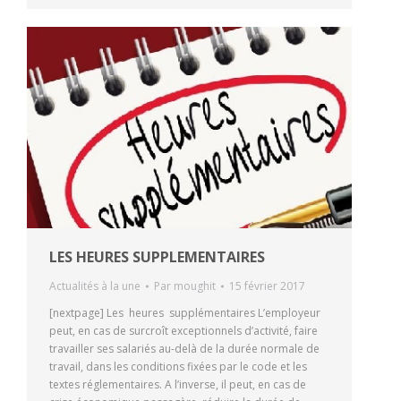
LES HEURES SUPPLEMENTAIRES
Actualités à la une
Par
moughit
15 février 2017
[nextpage] Les heures supplémentaires L’employeur
peut, en cas de surcroît exceptionnels d’activité, faire
travailler ses salariés au-delà de la durée normale de
travail, dans les conditions fixées par le code et les
textes réglementaires. A l’inverse, il peut, en cas de