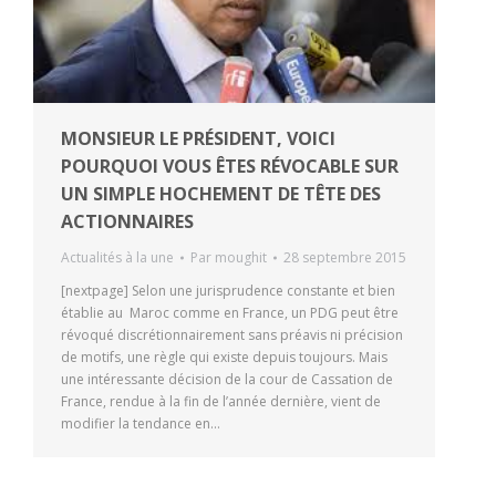
MONSIEUR LE PRÉSIDENT, VOICI
POURQUOI VOUS ÊTES RÉVOCABLE SUR
UN SIMPLE HOCHEMENT DE TÊTE DES
ACTIONNAIRES
Actualités à la une
Par
moughit
28 septembre 2015
[nextpage] Selon une jurisprudence constante et bien
établie au Maroc comme en France, un PDG peut être
révoqué discrétionnairement sans préavis ni précision
de motifs, une règle qui existe depuis toujours. Mais
une intéressante décision de la cour de Cassation de
France, rendue à la fin de l’année dernière, vient de
modifier la tendance en…