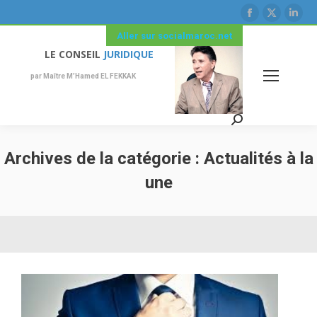
La
La
La
page
page
pag
Aller sur socialmaroc.net
Facebook
X
Link
LE CONSEIL
JURIDIQUE
s'ouvre
s'ouvre
s'ou
par Maître M’Hamed EL FEKKAK
dans
dans
dan
une
une
une
Recherche
nouvelle
nouvelle
nouv
:
fenêtre
fenêtre
fenê
Archives de la catégorie :
Actualités à la
une