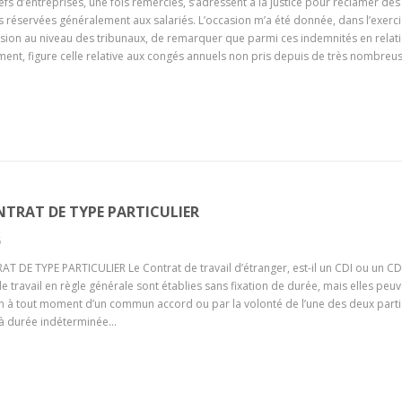
efs d’entreprises, une fois remerciés, s’adressent à la justice pour réclamer des
 réservées généralement aux salariés. L’occasion m’a été donnée, dans l’exerc
ion au niveau des tribunaux, de remarquer que parmi ces indemnités en relat
ement, figure celle relative aux congés annuels non pris depuis de très nombreu
TRAT DE TYPE PARTICULIER
5
 DE TYPE PARTICULIER Le Contrat de travail d’étranger, est-il un CDI ou un CD
de travail en règle générale sont établies sans fixation de durée, mais elles peu
n à tout moment d’un commun accord ou par la volonté de l’une des deux partie
 à durée indéterminée…