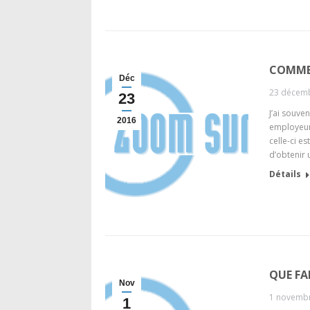
COMMEN
Déc
23 décem
23
J’ai souve
2016
employeurs
celle-ci e
d’obtenir 
Détails
QUE FAI
Nov
1 novemb
1