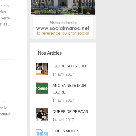
eints
 des
 perte
s les…
Nos Articles
CADRE SOUS CDD
14 avril 2017
ANCIENNETE D'UN
CADRE
e
14 avril 2017
e sa
re la
DUREE DE PREAVIS
ntinue
14 avril 2017
QUELS MOTIFS