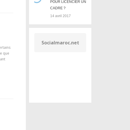
POUR LICENCIER UN
CADRE ?
14 avril 2017
Socialmaroc.net
ertains
le que
tant