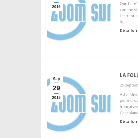
Que faire 
2016
comme si le
l’entrepris
le…
Détails
LA FOL
Sep
29 septem
29
Acte I Une
2015
plusieurs 
françaises
Casablanca
Détails