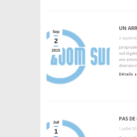
UN AR
Sep
2 septemb
2
Jurisprude
2015
soit légal
une action
diverses i
Détails
PAS DE
Juil
1 juillet 2
1