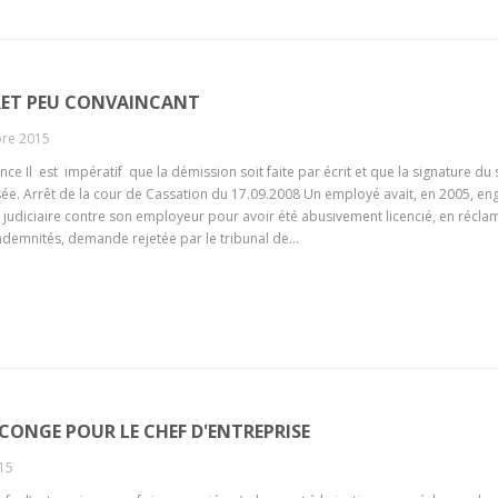
RET PEU CONVAINCANT
re 2015
nce Il est impératif que la démission soit faite par écrit et que la signature du 
isée. Arrêt de la cour de Cassation du 17.09.2008 Un employé avait, en 2005, e
 judiciaire contre son employeur pour avoir été abusivement licencié, en récla
ndemnités, demande rejetée par le tribunal de…
 CONGE POUR LE CHEF D'ENTREPRISE
015