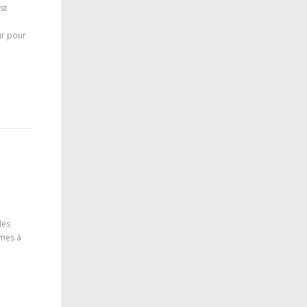
st
dur pour
les
rmes à