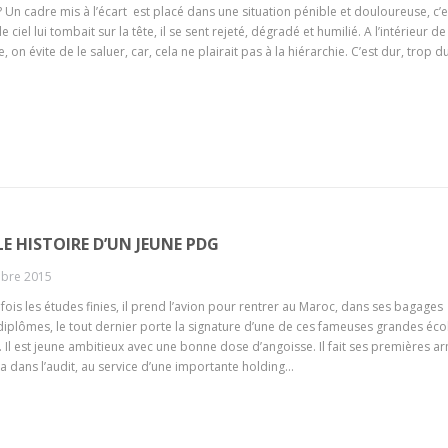
? Un cadre mis à l’écart est placé dans une situation pénible et douloureuse, c’e
 ciel lui tombait sur la tête, il se sent rejeté, dégradé et humilié. A l’intérieur de
e, on évite de le saluer, car, cela ne plairait pas à la hiérarchie. C’est dur, trop 
LE HISTOIRE D’UN JEUNE PDG
bre 2015
 fois les études finies, il prend l’avion pour rentrer au Maroc, dans ses bagages
diplômes, le tout dernier porte la signature d’une de ces fameuses grandes éco
. Il est jeune ambitieux avec une bonne dose d’angoisse. Il fait ses premières a
 dans l’audit, au service d’une importante holding…