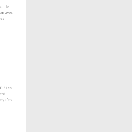
ice de
ion avec
ses
D ? Les
vent
s, c’est