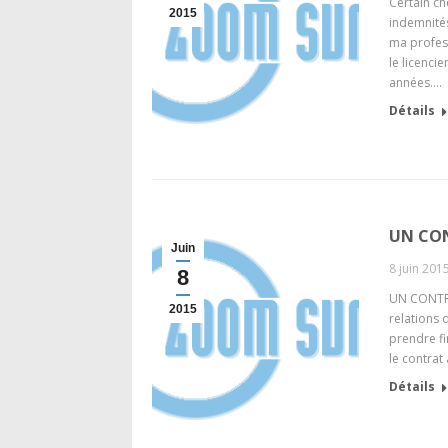
Certain ch
2015
indemnités
ma profess
le licenci
années.…
Détails
UN CON
Juin
8 juin 201
8
UN CONTRAT
2015
relations 
prendre fi
le contrat
Détails