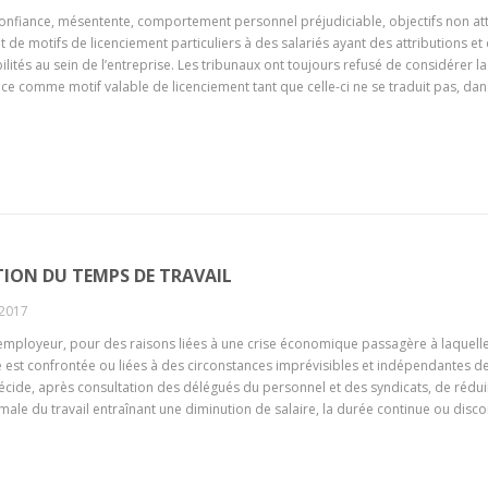
onfiance, mésentente, comportement personnel préjudiciable, objectifs non att
t de motifs de licenciement particuliers à des salariés ayant des attributions et
lités au sein de l’entreprise. Les tribunaux ont toujours refusé de considérer la
ce comme motif valable de licenciement tant que celle-ci ne se traduit pas, dan
ION DU TEMPS DE TRAVAIL
 2017
employeur, pour des raisons liées à une crise économique passagère à laquell
e est confrontée ou liées à des circonstances imprévisibles et indépendantes d
écide, après consultation des délégués du personnel et des syndicats, de rédui
ale du travail entraînant une diminution de salaire, la durée continue ou disco