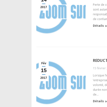
Perte de c
2017
sont autan
responsabi
de confian
Détails
REDUCT
Fév
15 février
15
Lorsque l’
2017
’entrepris
volonté, d
durée norm
de…
Détails