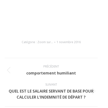
Catégorie :
Zoom sur...
1 novembre 2016
Navigation
article
PRÉCÉDENT
Article
comportement humiliant
précédent
:
SUIVANT
QUEL EST LE SALAIRE SERVANT DE BASE POUR
Article
CALCULER L’INDEMNITÉ DE DÉPART ?
suivant
: