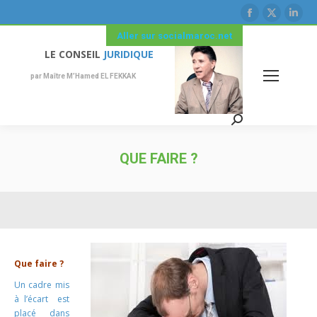
La
La
La
page
page
pag
Aller sur socialmaroc.net
Facebook
X
Link
LE CONSEIL
JURIDIQUE
s'ouvre
s'ouvre
s'ou
par Maître M’Hamed EL FEKKAK
dans
dans
dan
une
une
une
Recherche
nouvelle
nouvelle
nouv
:
fenêtre
fenêtre
fenê
QUE FAIRE ?
Que faire ?
Un cadre mis
à l’écart est
placé dans