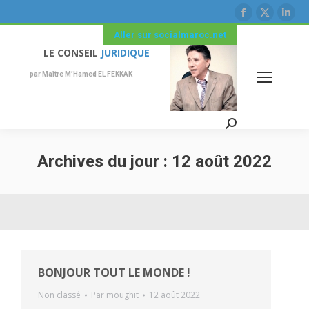
La
La
La
page
page
pag
Aller sur socialmaroc.net
Facebook
X
Link
LE CONSEIL
JURIDIQUE
s'ouvre
s'ouvre
s'ou
par Maître M’Hamed EL FEKKAK
dans
dans
dan
une
une
une
nouvelle
nouvelle
nouv
Recherche
fenêtre
fenêtre
fenê
:
Archives du jour :
12 août 2022
BONJOUR TOUT LE MONDE !
Non classé
Par
moughit
12 août 2022