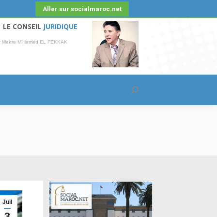
Aller sur socialmaroc.net
LE CONSEIL
JURIDIQUE
r Maître M’Hamed EL FEKKAK
Recherche
:
Juil
3